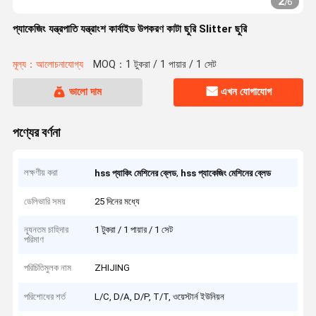
2
/
6
প্যাকেজিং যন্ত্রপাতি যন্ত্রাংশ কার্বাইড উপকরণ কাটা ছুরি Slitter ছুরি
মূল্য：আলোচনাযোগ্য
MOQ：1 টুকরা / 1 পায়ার / 1 সেট
ভালো দাম
এখন যোগাযোগ
পণ্যের বর্ণনা
লক্ষণীয় করা
,
hss প্যাকিং মেশিনের ব্লেড
hss প্যাকেজিং মেশিনের ব্লেড
ডেলিভারি সময়
25 দিনের মধ্যে
ন্যূনতম চাহিদার
1 টুকরা / 1 পায়ার / 1 সেট
পরিমাণ
পরিচিতিমুলক নাম
ZHIJING
পরিশোধের শর্ত
L/C, D/A, D/P, T/T, ওয়েস্টার্ন ইউনিয়ন