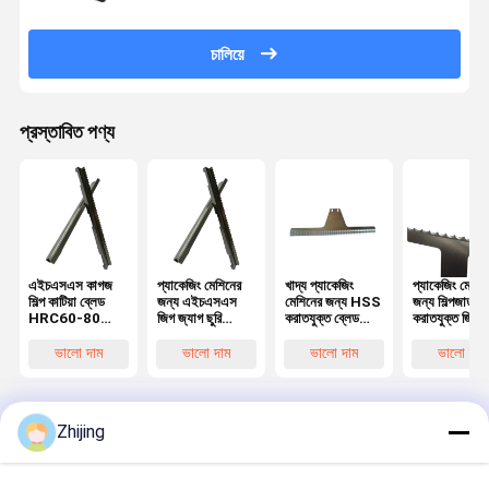
চালিয়ে
প্রস্তাবিত পণ্য
এইচএসএস কাগজ
প্যাকেজিং মেশিনের
খাদ্য প্যাকেজিং
প্যাকেজিং মেশিন
শিল্প কাটিয়া ব্লেড
জন্য এইচএসএস
মেশিনের জন্য HSS
জন্য শিল্পজাত
HRC60-80
জিগ জ্যাগ ছুরি
করাতযুক্ত ব্লেড
করাতযুক্ত জিগ-
ISO9001
HRC60-80
HRC55-65
ছুরি
সার্টিফাইড
কঠোরতা
ভালো দাম
ভালো দাম
ভালো দাম
ভালো দাম
Zhijing
বাড়ি
আমাদের
আমাদের সাথে যোগাযোগ
Desktop