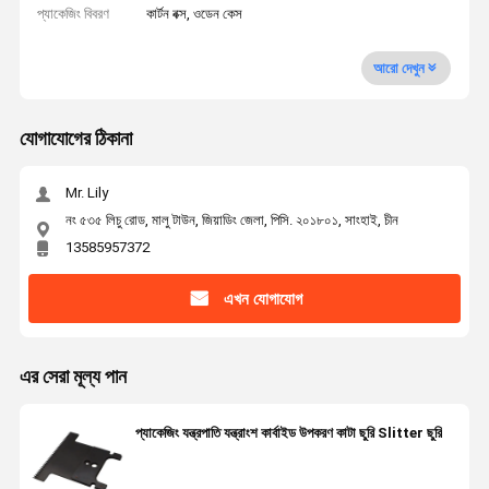
প্যাকেজিং বিবরণ
কার্টন বক্স, ওডেন কেস
আরো দেখুন
যোগাযোগের ঠিকানা
Mr. Lily
নং ৫৩৫ লিচু রোড, মালু টাউন, জিয়াডিং জেলা, পিসি. ২০১৮০১, সাংহাই, চীন
13585957372
এখন যোগাযোগ
এর সেরা মূল্য পান
প্যাকেজিং যন্ত্রপাতি যন্ত্রাংশ কার্বাইড উপকরণ কাটা ছুরি Slitter ছুরি