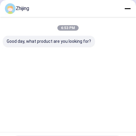
কাগজ মেশিনের ব্লেড
চালিয়ে
Zhijing
গোলাকার কাটার ব্লেড
6:53 PM
টংস্টেন কার্বাইড ব্লেড
আমাদের বিভাগসমূহ
Good day, what product are you looking for?
প্লাস্টিকের স্ক্র্যাডার ব্লেড
কাস্টম কাটিং ব্লেড
শিল্প ছুরি এবং ব্লেড
প্যাকিং মেশিনের জন্য
ট্রে সিলিং ব্লেড
প্যাকেজিং মেশিন
প্যাকিং মেশিন 
সাবেক ব্যাগ
গঠনের কলার
বাড়ি
আমাদের
আমাদের সাথে যোগাযোগ
Desktop
Site
সম্পর্কে
করুন
সাইট ম্যাপ
গোপনীয়তা নীতি