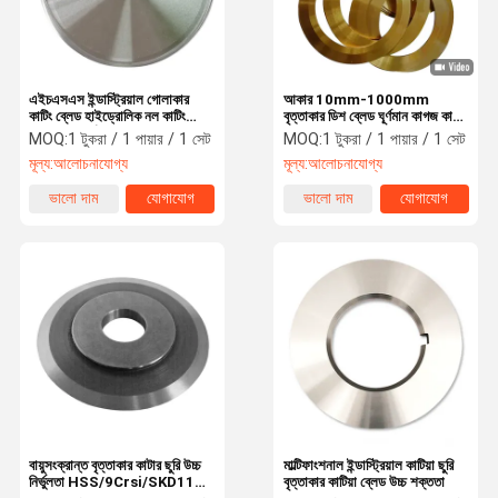
এইচএসএস ইন্ডাস্ট্রিয়াল গোলাকার
আকার 10mm-1000mm
কাটিং ব্লেড হাইড্রোলিক নল কাটিং
বৃত্তাকার ডিশ ব্লেড ঘূর্ণমান কাগজ কাটা
ব্লেড উচ্চ নির্ভুলতা
ব্লেড পরিধান প্রতিরোধের
MOQ:
1 টুকরা / 1 পায়ার / 1 সেট
MOQ:
1 টুকরা / 1 পায়ার / 1 সেট
মূল্য:
আলোচনাযোগ্য
মূল্য:
আলোচনাযোগ্য
ভালো দাম
যোগাযোগ
ভালো দাম
যোগাযোগ
বাড়ি
পণ্য
ভিডিও
আমাদের সম্পর্কে
বায়ুসংক্রান্ত বৃত্তাকার কাটার ছুরি উচ্চ
মাল্টিফাংশনাল ইন্ডাস্ট্রিয়াল কাটিয়া ছুরি
নির্ভুলতা HSS/9Crsi/SKD11
বৃত্তাকার কাটিয়া ব্লেড উচ্চ শক্ততা