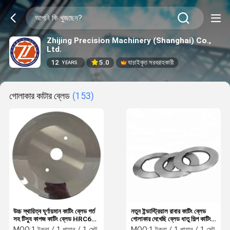
Zhijing Precision Machinery (Shanghai) Co.,
Ltd.
12
5.0
যাচাইকৃত সরবরাহকারী
YEARS
গোলাকার কাটার ব্লেড
(153)
উচ্চ স্থায়িত্ব ঘূর্ণায়মান কাটিং ব্লেড গর্ত
নতুন ইন্ডাস্ট্রিয়াল রাবার কাটিং ব্লেড
সহ টিস্যু কাগজ কাটিং ব্লেড HRC62-
গোলাকার দেখেছি ব্লেড ধাতু শিল্প কাটিং
65
মেশিনের অংশ
MOQ:
1 টুকরা / 1 পায়ার / 1 সেট
MOQ:
1 টুকরা / 1 পায়ার / 1 সেট