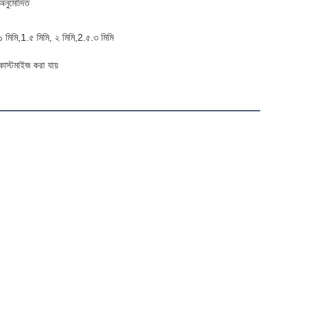
অনুমোদিত
১ মিমি,1.৫ মিমি, ২ মিমি,2.৫.৩ মিমি
কাস্টমাইজ করা যায়