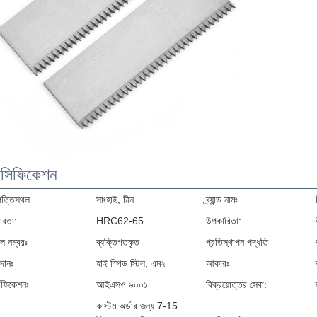
েসিফিকেশন
ত্তিস্থল
সাংহাই, চীন
ব্র্যান্ড নামঃ
রতা:
HRC62-65
উপকারিতা:
ল নম্বরঃ
ব্যক্তিগতকৃত
প্রতিস্থাপন পদ্ধতি
দানঃ
হাই স্পিড স্টিল, এম২
আকারঃ
্টিফিকেশনঃ
আইএসও ৯০০১
বিক্রয়োত্তর সেবা:
কাস্টম অর্ডার জন্য 7-15