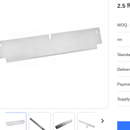
2.5 মি
MOQ.:
দাম:
Standa
Deliver
Payme
Supply