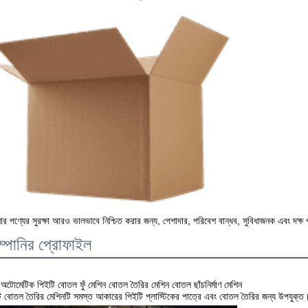
র পণ্যের সুরক্ষা আরও ভালভাবে নিশ্চিত করার জন্য, পেশাদার, পরিবেশ বান্ধব, সুবিধাজনক এবং দক্ষ
্পানির প্রোফাইল
-অটোমেটিক পিইটি বোতল ফুঁ মেশিন বোতল তৈরির মেশিন বোতল ছাঁচনির্মাণ মেশিন
ি বোতল তৈরির মেশিনটি সমস্ত আকারের পিইটি প্লাস্টিকের পাত্রে এবং বোতল তৈরির জন্য উপযুক্ত