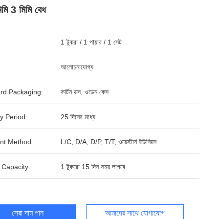
মি 3 মিমি বেধ
1 টুকরা / 1 পায়ার / 1 সেট
আলোচনাযোগ্য
rd Packaging:
কার্টন বক্স, ওডেন কেস
y Period:
25 দিনের মধ্যে
nt Method:
L/C, D/A, D/P, T/T, ওয়েস্টার্ন ইউনিয়ন
 Capacity:
1 টুকরো 15 দিন সময় লাগবে
সেরা দাম পান
আমাদের সাথে যোগাযোগ