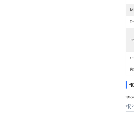
M
উপ
শর্
শো
বি
পণ
প্যাকে
পণ্