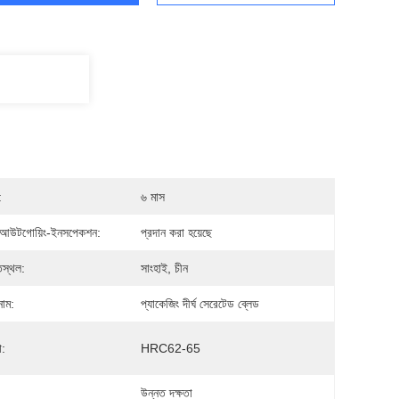
:
৬ মাস
আউটগোয়িং-ইনসপেকশন:
প্রদান করা হয়েছে
িস্থল:
সাংহাই, চীন
নাম:
প্যাকেজিং দীর্ঘ সেরেটেড ব্লেড
:
HRC62-65
উন্নত দক্ষতা