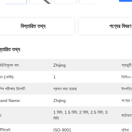
বিস্তারিত তথ্য
পণ্যের বিবরণ
স্তারিত তথ্য
িচিতিমুলক নাম
Zhijing
গ্যারান্টি
ন (কেজি):
1
ভিডিও-
শিন পরীক্ষার রিপোর্ট:
প্রদান করা হয়েছে
উৎপত্ত
rand Name:
Zhijing
পণ্যের 
1 মিমি, 1.5 মিমি, 2 মিমি, 2.5 মিমি, 3 
ধ:
কঠোরতা
মিমি
্টিফিকেট:
ISO-9001
সুবিধা: