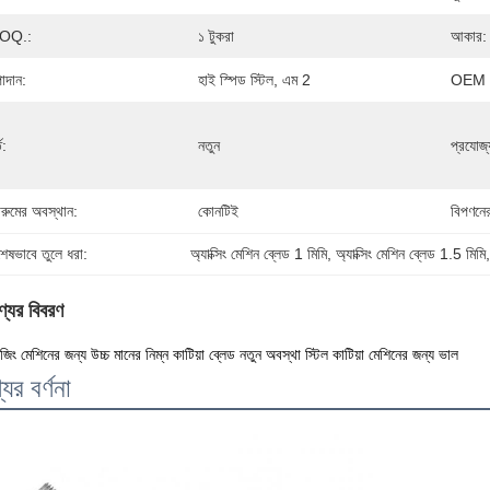
OQ.:
১ টুকরা
আকার:
াদান:
হাই স্পিড স্টিল, এম 2
OEM 
ত:
নতুন
প্রযোজ্য
রুমের অবস্থান:
কোনটিই
বিপণনে
শেষভাবে তুলে ধরা:
অ্যাক্সিং মেশিন ব্লেড 1 মিমি
, 
অ্যাক্সিং মেশিন ব্লেড 1.5 মিমি
্যের বিবরণ
জিং মেশিনের জন্য উচ্চ মানের নিম্ন কাটিয়া ব্লেড নতুন অবস্থা স্টিল কাটিয়া মেশিনের জন্য ভাল
যের বর্ণনা