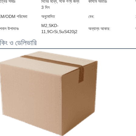
ৃত্বের সময়ঃ
দিনের মধ্যে, স্টক পণ্য জন্য
কাস্টম অর্ডারঃ
3 দিন
M/ODM পরিষেবা
অনুমোদিত
বেধ:
M2,SKD-
নাল উপাদানঃ
অন্যান্য আকার:
11,9CrSi,SuS420j2
াকিং ও ডেলিভারি