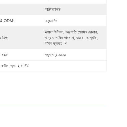
কাটোমাইজড
& ODM:
অনুমোদিত
উত্পাদন উদ্ভিদ, যন্ত্রপাতি মেরামত দোকান, 
 শিল্প:
খাদ্য ও পানীয় কারখানা, খামার, রেস্তোঁরা, 
বাড়ির ব্যবহার, খ
র ধরন:
নতুন পণ্য ২০২০
, 
কাটার ব্লেড ২.৫ মিমি