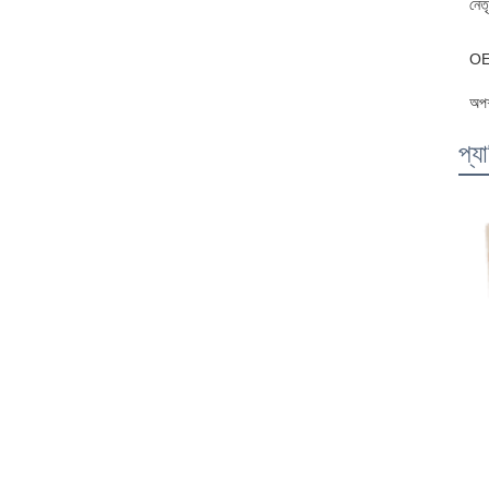
নেত
OE
অপশ
প্য