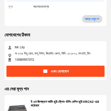
মূল্য
আলোচনাযোগ্য
আরো দেখুন
যোগাযোগের ঠিকানা
Mr. Lily
নং ৫৩৫ লিচু রোড, মালু টাউন, জিয়াডিং জেলা, পিসি. ২০১৮০১, সাংহাই, চীন
13585957372
এখন যোগাযোগ
এর সেরা মূল্য পান
ই এম জিগজ্যাগ কাটিং ছুরি ফ্লোিং র্যাপিং মেশিন ছুরি HRC62-68
কঠোরতা