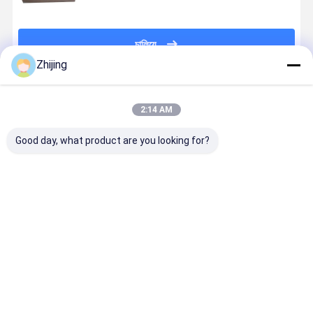
চালিয়ে
Zhijing
প্রস্তাবিত পণ্য
2:14 AM
Good day, what product are you looking for?
এইচএসএস কাগজ
প্যাকেজিং মেশিনের
খাদ্য প্যাকেজিং
প্যাকেজিং মেশিন
শিল্প কাটিয়া ব্লেড
জন্য এইচএসএস
মেশিনের জন্য HSS
জন্য শিল্পজাত
HRC60-80
জিগ জ্যাগ ছুরি
করাতযুক্ত ব্লেড
করাতযুক্ত জিগ-
ISO9001
HRC60-80
HRC55-65
ছুরি
সার্টিফাইড
কঠোরতা
ভালো দাম
ভালো দাম
ভালো দাম
ভালো দাম