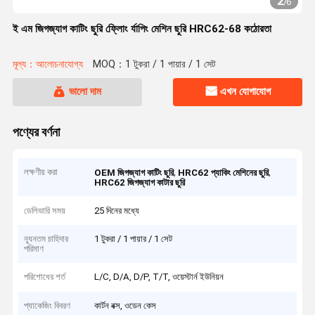
2
/
6
ই এম জিগজ্যাগ কাটিং ছুরি ফ্লোিং র্যাপিং মেশিন ছুরি HRC62-68 কঠোরতা
মূল্য：আলোচনাযোগ্য
MOQ：1 টুকরা / 1 পায়ার / 1 সেট
ভালো দাম
এখন যোগাযোগ
পণ্যের বর্ণনা
লক্ষণীয় করা
,
,
OEM জিগজ্যাগ কাটিং ছুরি
HRC62 প্যাকিং মেশিনের ছুরি
HRC62 জিগজ্যাগ কাটার ছুরি
ডেলিভারি সময়
25 দিনের মধ্যে
ন্যূনতম চাহিদার
1 টুকরা / 1 পায়ার / 1 সেট
পরিমাণ
পরিশোধের শর্ত
L/C, D/A, D/P, T/T, ওয়েস্টার্ন ইউনিয়ন
প্যাকেজিং বিবরণ
কার্টন বক্স, ওডেন কেস