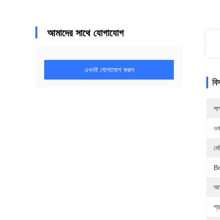
আমাদের সাথে যোগাযোগ
এখনই যোগাযোগ করুন
বি
সাক
ওজ
মে
B
আ
প্