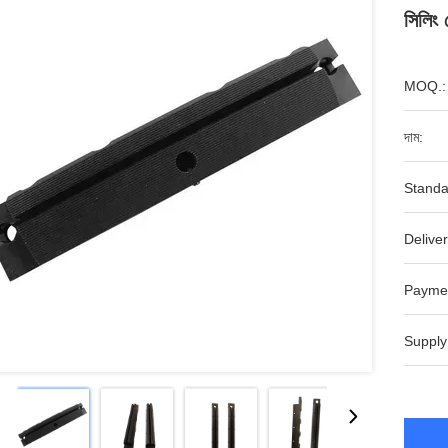
সিলিং 
MOQ.:
দাম:
Standa
Deliver
Payme
Supply