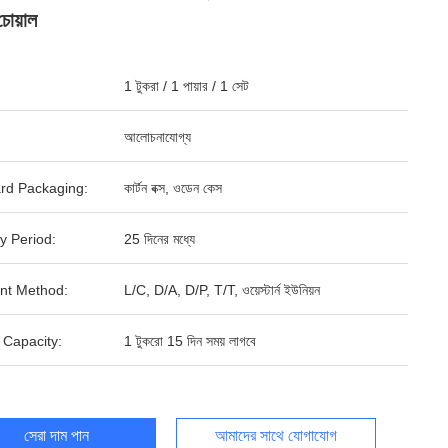
চোয়াল
1 টুকরা / 1 পায়ার / 1 সেট
আলোচনাযোগ্য
rd Packaging:
কার্টন বক্স, ওডেন কেস
y Period:
25 দিনের মধ্যে
nt Method:
L/C, D/A, D/P, T/T, ওয়েস্টার্ন ইউনিয়ন
 Capacity:
1 টুকরো 15 দিন সময় লাগবে
সেরা দাম পান
আমাদের সাথে যোগাযোগ