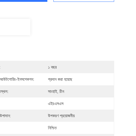
:
১ বছর
আউটগোয়িং-ইনসপেকশন:
প্রদান করা হয়েছে
িস্থল:
সাংহাই, চীন
:
এইচএসএস
উপাদান:
উপকরণ প্রয়োজনীয়
নিশ্চিত