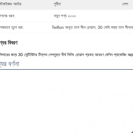
স্টমাইজড অর্ডার:
গৃহীত
লেপ:
পণনের ধরন:
নতুন পণ্য ২০২০
শেষভাবে তুলে ধরা:
Teiflon আবৃত তাপ সীল চোয়াল
, 
30 সেমি লম্বা তাপ সীলম
্যের বিবরণ
সিলারের জন্য 30 সেন্টিমিটার টিফ্লন লেপযুক্ত দীর্ঘ সিলিং চোয়াল প্রবাহ আবরণ মেশিন প্যাকেজিং যন্ত্রপ
যের বর্ণনা