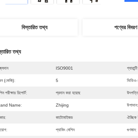
বিস্তারিত তথ্য
পণ্যের বিবরণ
স্তারিত তথ্য
্ষ্যদান
ISO9001
গ্যারান্টি
ন (কেজি):
5
ভিডিও-
শিন পরীক্ষার রিপোর্ট:
প্রদান করা হয়েছে
উৎপত্ত
rand Name:
Zhijing
উপাদান
কার:
কাটোমাইজড
ঐচ্ছিক 
রয়োগ:
প্যাকিং মেশিন
গুণমান: