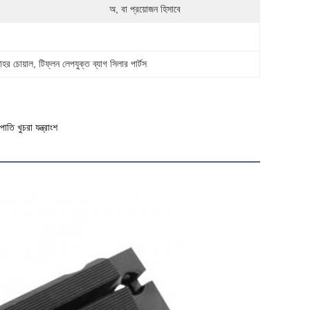
অ, বা প্রয়োজন হিসাবে
োহর চোয়াল
, 
টিফ্লন লেপযুক্ত ব্যাগ সিলার পার্টস
াতি খুচরা যন্ত্রাংশ