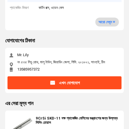
প্যাকেজিং বিবরণ
কার্টন বক্স, ওডেন কেস
আরো দেখুন
যোগাযোগের ঠিকানা
Mr. Lily
নং ৫৩৫ লিচু রোড, মালু টাউন, জিয়াডিং জেলা, পিসি. ২০১৮০১, সাংহাই, চীন
13585957372
এখন যোগাযোগ
এর সেরা মূল্য পান
9CrSi SKD-11 দক্ষ প্যাকেজিং মেশিনের যন্ত্রাংশের জন্য উল্লম্ব
সিলিং চোয়াল