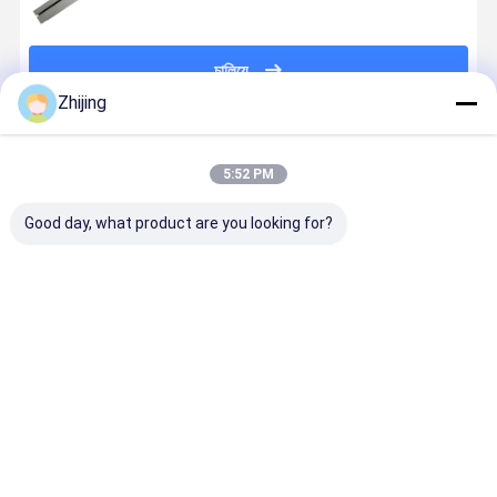
চালিয়ে
Zhijing
প্রস্তাবিত পণ্য
5:52 PM
Good day, what product are you looking for?
উল্লম্ব প্যাকেজিং
ইউরো স্লট মডেল
সিলিং চোয়াল সহ
সর্বোত্তম সিলিং
মেশিন সিলিং চোয়াল
প্যাকেজিং মেশিন সিল
নতুন অনুভূমিক প্যাকিং
পারফরম্যান্সের জ
কার্বন ইস্পাত
বার নতুন অবস্থা
মেশিন সিলিং
উচ্চ-কার্যকারিতা
ISO9001
প্যাকেজিং সরঞ্জাম
কাস্টমাইজযোগ্য
প্রত্যয়িত
প্যাকেজিং মেশিন
ভালো দাম
ভালো দাম
ভালো দাম
ভালো দাম
সিলিং জাভ