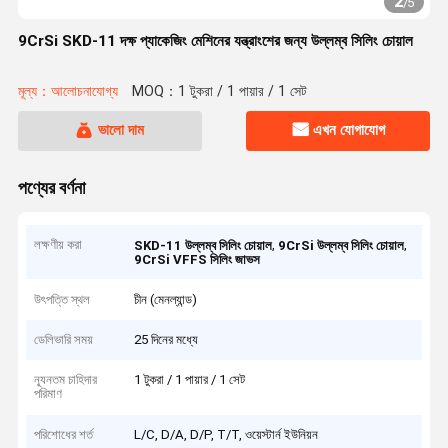
2
/
5
9CrSi SKD-11 দক্ষ প্যাকেজিং মেশিনের যন্ত্রাংশের জন্য উল্লম্ব সিলিং চোয়াল
মূল্য：আলোচনাযোগ্য
MOQ：1 টুকরা / 1 পায়ার / 1 সেট
ভালো দাম
এখন যোগাযোগ
পণ্যের বর্ণনা
লক্ষণীয় করা
,
,
SKD-11 উল্লম্ব সিলিং চোয়াল
9CrSi উল্লম্ব সিলিং চোয়াল
9CrSi VFFS সিলিং জাভস
উৎপত্তি স্থল
চীন (মেনল্যান্ড)
ডেলিভারি সময়
25 দিনের মধ্যে
ন্যূনতম চাহিদার
1 টুকরা / 1 পায়ার / 1 সেট
পরিমাণ
পরিশোধের শর্ত
L/C, D/A, D/P, T/T, ওয়েস্টার্ন ইউনিয়ন