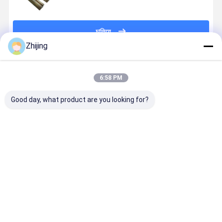
চালিয়ে
Zhijing
প্রস্তাবিত পণ্য
6:58 PM
Good day, what product are you looking for?
উল্লম্ব প্যাকেজিং
ইউরো স্লট মডেল
সিলিং চোয়াল সহ
সর্বোত্তম সিলিং
মেশিন সিলিং চোয়াল
প্যাকেজিং মেশিন সিল
নতুন অনুভূমিক প্যাকিং
পারফরম্যান্সের জ
কার্বন ইস্পাত
বার নতুন অবস্থা
মেশিন সিলিং
উচ্চ-কার্যকারিতা
ISO9001
প্যাকেজিং সরঞ্জাম
কাস্টমাইজযোগ্য
প্রত্যয়িত
প্যাকেজিং মেশিন
ভালো দাম
ভালো দাম
ভালো দাম
ভালো দাম
সিলিং জাভ