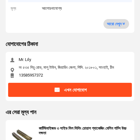
মূল্য
আলোচনাযোগ্য
আরো দেখুন
যোগাযোগের ঠিকানা
Mr. Lily
নং ৫৩৫ লিচু রোড, মালু টাউন, জিয়াডিং জেলা, পিসি. ২০১৮০১, সাংহাই, চীন
13585957372
এখন যোগাযোগ
এর সেরা মূল্য পান
কাটিউমাইজড ৩ সাইড সিল সিলিং চোয়াল প্যাকেজিং মেশিন পার্টস উচ্চ
দক্ষতা