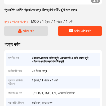
2
/
4
প্যাকেজিং মেশিন প্রয়োগের জন্য জিগজ্যাগ কাটিং ছুরি এবং ব্লেড
মূল্য：আলোচনাযোগ্য
MOQ：1 টুকরা / 1 পায়ার / 1 সেট
ভালো দাম
এখন যোগাযোগ
পণ্যের বর্ণনা
লক্ষণীয় করা
,
,
এইচএসএস ডাই কাটার ছুরি
এইচআরসি৬২ ডাই কাটার ছুরি
এইচএসএস জিগজ্যাগ কাটার ছুরি
ডেলিভারি সময়
25 দিনের মধ্যে
ন্যূনতম চাহিদার
1 টুকরা / 1 পায়ার / 1 সেট
পরিমাণ
পরিশোধের শর্ত
L/C, D/A, D/P, T/T, ওয়েস্টার্ন ইউনিয়ন
প্যাকেজিং বিবরণ
কার্টন বক্স, ওডেন কেস