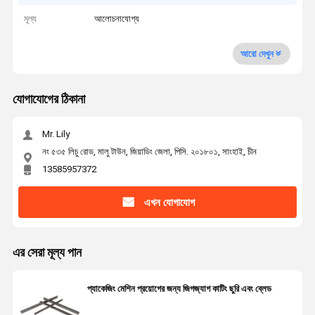
মূল্য
আলোচনাযোগ্য
আরো দেখুন
যোগাযোগের ঠিকানা
Mr. Lily
নং ৫৩৫ লিচু রোড, মালু টাউন, জিয়াডিং জেলা, পিসি. ২০১৮০১, সাংহাই, চীন
13585957372
এখন যোগাযোগ
এর সেরা মূল্য পান
প্যাকেজিং মেশিন প্রয়োগের জন্য জিগজ্যাগ কাটিং ছুরি এবং ব্লেড