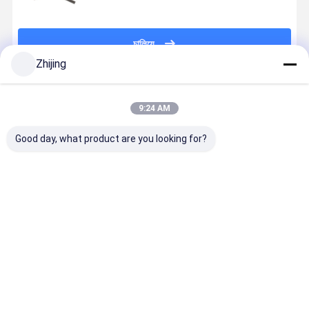
চালিয়ে
Zhijing
প্রস্তাবিত পণ্য
9:24 AM
Good day, what product are you looking for?
এইচএসএস কাগজ
প্যাকেজিং মেশিনের
খাদ্য প্যাকেজিং
প্যাকেজিং মেশিন
শিল্প কাটিয়া ব্লেড
জন্য এইচএসএস
মেশিনের জন্য HSS
জন্য শিল্পজাত
HRC60-80
জিগ জ্যাগ ছুরি
করাতযুক্ত ব্লেড
করাতযুক্ত জিগ-
ISO9001
HRC60-80
HRC55-65
ছুরি
সার্টিফাইড
কঠোরতা
ভালো দাম
ভালো দাম
ভালো দাম
ভালো দাম