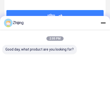
চালিয়ে
Zhijing
প্রস্তাবিত পণ্য
2:05 PM
Good day, what product are you looking for?
এইচএসএস কাগজ
প্যাকেজিং মেশিনের
খাদ্য প্যাকেজিং
প্যাকেজিং মেশিন
শিল্প কাটিয়া ব্লেড
জন্য এইচএসএস
মেশিনের জন্য HSS
জন্য শিল্পজাত
HRC60-80
জিগ জ্যাগ ছুরি
করাতযুক্ত ব্লেড
করাতযুক্ত জিগ-
ISO9001
HRC60-80
HRC55-65
ছুরি
সার্টিফাইড
কঠোরতা
ভালো দাম
ভালো দাম
ভালো দাম
ভালো দাম