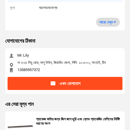
মূল্য
আলোচনাযোগ্য
আরো দেখুন
যোগাযোগের ঠিকানা
Mr. Lily
নং ৫৩৫ লিচু রোড, মালু টাউন, জিয়াডিং জেলা, পিসি. ২০১৮০১, সাংহাই, চীন
13585957372
এখন যোগাযোগ
এর সেরা মূল্য পান
প্যাকেজ কাটার জন্য জিগ জাগ ছুরি এবং ব্লেড প্যাকেজিং মেশিনের নির্দিষ্ট
ধরণের অংশ