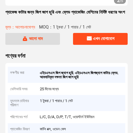
2
/
5
প্যাকেজ কাটার জন্য জিগ জাগ ছুরি এবং ব্লেড প্যাকেজিং মেশিনের নির্দিষ্ট ধরণের অংশ
মূল্য：আলোচনাযোগ্য
MOQ：1 টুকরা / 1 পায়ার / 1 সেট
ভালো দাম
এখন যোগাযোগ
পণ্যের বর্ণনা
লক্ষণীয় করা
,
,
এইচএসএস জিগ জ্যাগ ছুরি
এইচএসএস জিগজ্যাগ কাটার ব্লেড
আমদানিকৃত দক্ষতা জিগ জাগ ছুরি
ডেলিভারি সময়
25 দিনের মধ্যে
ন্যূনতম চাহিদার
1 টুকরা / 1 পায়ার / 1 সেট
পরিমাণ
পরিশোধের শর্ত
L/C, D/A, D/P, T/T, ওয়েস্টার্ন ইউনিয়ন
প্যাকেজিং বিবরণ
কার্টন বক্স, ওডেন কেস