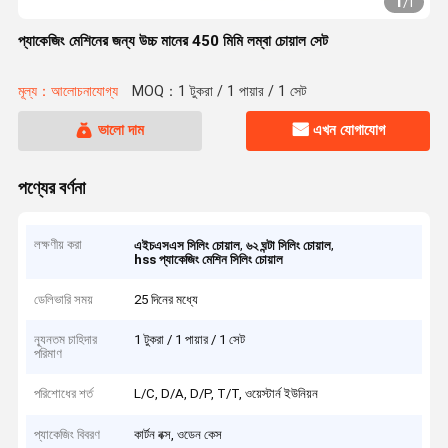
1
/
1
প্যাকেজিং মেশিনের জন্য উচ্চ মানের 450 মিমি লম্বা চোয়াল সেট
মূল্য：আলোচনাযোগ্য
MOQ：1 টুকরা / 1 পায়ার / 1 সেট
ভালো দাম
এখন যোগাযোগ
পণ্যের বর্ণনা
লক্ষণীয় করা
,
,
এইচএসএস সিলিং চোয়াল
৬২ ঘন্টা সিলিং চোয়াল
hss প্যাকেজিং মেশিন সিলিং চোয়াল
ডেলিভারি সময়
25 দিনের মধ্যে
ন্যূনতম চাহিদার
1 টুকরা / 1 পায়ার / 1 সেট
পরিমাণ
পরিশোধের শর্ত
L/C, D/A, D/P, T/T, ওয়েস্টার্ন ইউনিয়ন
প্যাকেজিং বিবরণ
কার্টন বক্স, ওডেন কেস