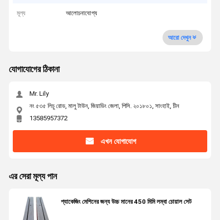
মূল্য
আলোচনাযোগ্য
আরো দেখুন
যোগাযোগের ঠিকানা
Mr. Lily
নং ৫৩৫ লিচু রোড, মালু টাউন, জিয়াডিং জেলা, পিসি. ২০১৮০১, সাংহাই, চীন
13585957372
এখন যোগাযোগ
এর সেরা মূল্য পান
প্যাকেজিং মেশিনের জন্য উচ্চ মানের 450 মিমি লম্বা চোয়াল সেট