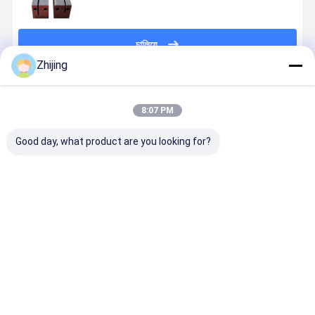
চালিয়ে
Zhijing
প্রস্তাবিত পণ্য
8:07 PM
Good day, what product are you looking for?
উল্লম্ব প্যাকেজিং
ইউরো স্লট মডেল
সিলিং চোয়াল সহ
সর্বোত্তম সিলিং
মেশিন সিলিং চোয়াল
প্যাকেজিং মেশিন সিল
নতুন অনুভূমিক প্যাকিং
পারফরম্যান্সের জ
কার্বন ইস্পাত
বার নতুন অবস্থা
মেশিন সিলিং
উচ্চ-কার্যকারিতা
ISO9001
প্যাকেজিং সরঞ্জাম
কাস্টমাইজযোগ্য
প্রত্যয়িত
প্যাকেজিং মেশিন
ভালো দাম
ভালো দাম
ভালো দাম
ভালো দাম
সিলিং জাভ