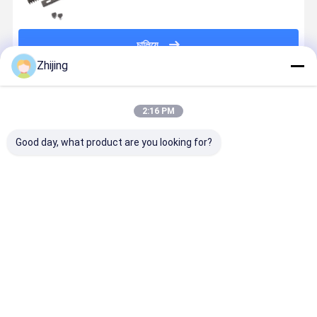
চালিয়ে
Zhijing
প্রস্তাবিত পণ্য
2:16 PM
Good day, what product are you looking for?
এইচএসএস কাগজ
প্যাকেজিং মেশিনের
খাদ্য প্যাকেজিং
প্যাকেজিং মেশিন
শিল্প কাটিয়া ব্লেড
জন্য এইচএসএস
মেশিনের জন্য HSS
জন্য শিল্পজাত
HRC60-80
জিগ জ্যাগ ছুরি
করাতযুক্ত ব্লেড
করাতযুক্ত জিগ-
ISO9001
HRC60-80
HRC55-65
ছুরি
সার্টিফাইড
কঠোরতা
ভালো দাম
ভালো দাম
ভালো দাম
ভালো দাম