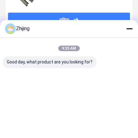
চালিয়ে
Zhijing
প্রস্তাবিত পণ্য
9:25 AM
Good day, what product are you looking for?
এইচএসএস কাগজ
প্যাকেজিং মেশিনের
খাদ্য প্যাকেজিং
প্যাকেজিং মেশিন
শিল্প কাটিয়া ব্লেড
জন্য এইচএসএস
মেশিনের জন্য HSS
জন্য শিল্পজাত
HRC60-80
জিগ জ্যাগ ছুরি
করাতযুক্ত ব্লেড
করাতযুক্ত জিগ-
ISO9001
HRC60-80
HRC55-65
ছুরি
সার্টিফাইড
কঠোরতা
ভালো দাম
ভালো দাম
ভালো দাম
ভালো দাম