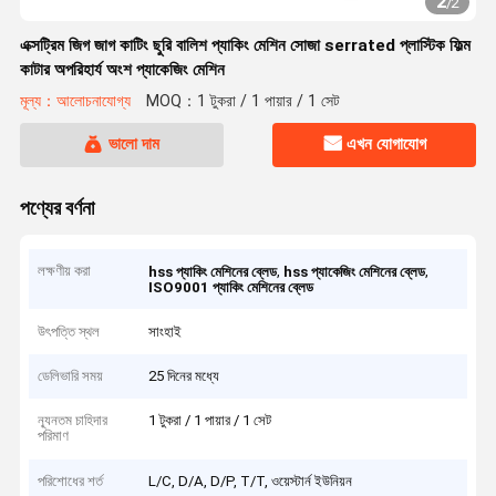
2
/
2
এক্সট্রিম জিগ জাগ কাটিং ছুরি বালিশ প্যাকিং মেশিন সোজা serrated প্লাস্টিক ফিল্ম
কাটার অপরিহার্য অংশ প্যাকেজিং মেশিন
মূল্য：আলোচনাযোগ্য
MOQ：1 টুকরা / 1 পায়ার / 1 সেট
ভালো দাম
এখন যোগাযোগ
পণ্যের বর্ণনা
লক্ষণীয় করা
,
,
hss প্যাকিং মেশিনের ব্লেড
hss প্যাকেজিং মেশিনের ব্লেড
ISO9001 প্যাকিং মেশিনের ব্লেড
উৎপত্তি স্থল
সাংহাই
ডেলিভারি সময়
25 দিনের মধ্যে
ন্যূনতম চাহিদার
1 টুকরা / 1 পায়ার / 1 সেট
পরিমাণ
পরিশোধের শর্ত
L/C, D/A, D/P, T/T, ওয়েস্টার্ন ইউনিয়ন