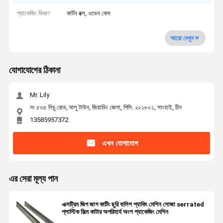
প্যাকেজিং বিবরণ
কার্টন বক্স, ওডেন কেস
আরো দেখুন
যোগাযোগের ঠিকানা
Mr. Lily
নং ৫৩৫ লিচু রোড, মালু টাউন, জিয়াডিং জেলা, পিসি. ২০১৮০১, সাংহাই, চীন
13585957372
এখন যোগাযোগ
এর সেরা মূল্য পান
এক্সট্রিম জিগ জাগ কাটিং ছুরি বালিশ প্যাকিং মেশিন সোজা serrated
প্লাস্টিক ফিল্ম কাটার অপরিহার্য অংশ প্যাকেজিং মেশিন