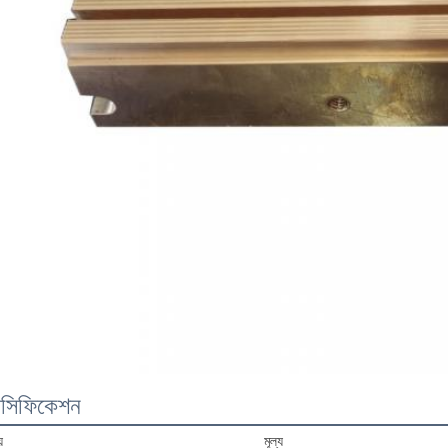
েসিফিকেশন
়
মূল্য