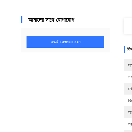
আমাদের সাথে যোগাযোগ
এখনই যোগাযোগ করুন
বি
সাক
ওজ
মে
B
আ
প্