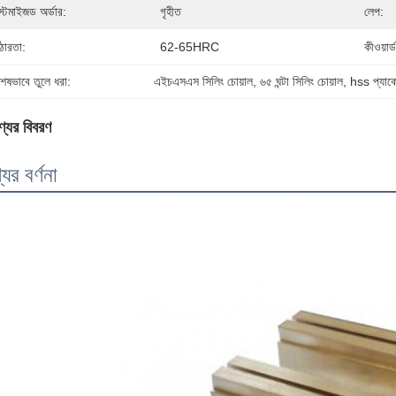
স্টমাইজড অর্ডার:
গৃহীত
লেপ:
োরতা:
62-65HRC
কীওয়ার্ড
শেষভাবে তুলে ধরা:
এইচএসএস সিলিং চোয়াল
, 
৬৫ ঘন্টা সিলিং চোয়াল
, 
hss প্যাকে
্যের বিবরণ
যের বর্ণনা