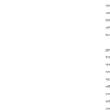
গ্যার
ওজন
ভিড
মেশি
উৎপ
ব্র্য
উপা
আক
অপশ
প্র
সার
গুণ
কাস্
লেপ