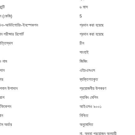
ান্টি
৬ মাস
 (কেজি)
5
িও-আউটগোয়িং-ইনস্পেকশন
প্রদান করা হয়েছে
ন পরীক্ষার রিপোর্ট
প্রদান করা হয়েছে
ত্তিস্থল
চীন
সাংহাই
ান্ড নাম
জিজিং
দান
এইচএসএস
ার
ব্যক্তিগতকৃত
নাল উপাদান
প্রয়োজনীয় উপকরণ
য়োগ
প্যাকিং মেশিন
্টিফিকেশন
আইএসও ৯০০১
মান
নিশ্চিত
টম অর্ডার
অনুমোদিত
না, অথবা প্রয়োজন অনুযায়ী