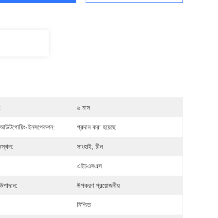
:
৬ মাস
আউটগোয়িং-ইনসপেকশন:
প্রদান করা হয়েছে
িস্থল:
সাংহাই, চীন
:
এইচএসএস
উপাদান:
উপকরণ প্রয়োজনীয়
নিশ্চিত