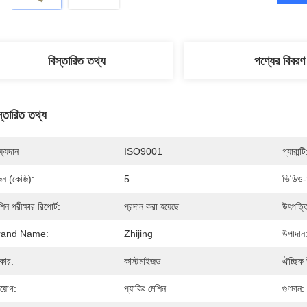
বিস্তারিত তথ্য
পণ্যের বিবরণ
স্তারিত তথ্য
্ষ্যদান
ISO9001
গ্যারান্টি
ন (কেজি):
5
ভিডিও-
শিন পরীক্ষার রিপোর্ট:
প্রদান করা হয়েছে
উৎপত্ত
rand Name:
Zhijing
উপাদান
কার:
কাস্টমাইজড
ঐচ্ছিক 
রয়োগ:
প্যাকিং মেশিন
গুণমান: