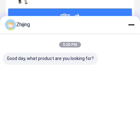
চালিয়ে
Zhijing
প্রস্তাবিত পণ্য
5:20 PM
Good day, what product are you looking for?
উল্লম্ব প্যাকেজিং
ইউরো স্লট মডেল
সিলিং চোয়াল সহ
সর্বোত্তম সিলিং
মেশিন সিলিং চোয়াল
প্যাকেজিং মেশিন সিল
নতুন অনুভূমিক প্যাকিং
পারফরম্যান্সের জ
কার্বন ইস্পাত
বার নতুন অবস্থা
মেশিন সিলিং
উচ্চ-কার্যকারিতা
ISO9001
প্যাকেজিং সরঞ্জাম
কাস্টমাইজযোগ্য
প্রত্যয়িত
প্যাকেজিং মেশিন
ভালো দাম
ভালো দাম
ভালো দাম
ভালো দাম
সিলিং জাভ
বাড়ি
আমাদের
আমাদের সাথে যোগাযোগ
Desktop