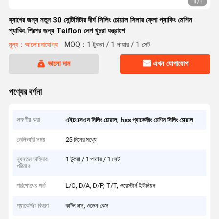
1
/
1
ব্যাগের জন্য নতুন 30 সেন্টিমিটার দীর্ঘ সিলিং চোয়াল সিলার ফ্লো প্যাকিং মেশিন
প্যাকিং শিল্পের জন্য Teiflon লেপ খুচরা যন্ত্রাংশ
মূল্য：আলোচনাযোগ্য
MOQ：1 টুকরা / 1 পায়ার / 1 সেট
ভালো দাম
এখন যোগাযোগ
পণ্যের বর্ণনা
লক্ষণীয় করা
,
এইচএসএস সিলিং চোয়াল
hss প্যাকেজিং মেশিন সিলিং চোয়াল
ডেলিভারি সময়
25 দিনের মধ্যে
ন্যূনতম চাহিদার
1 টুকরা / 1 পায়ার / 1 সেট
পরিমাণ
পরিশোধের শর্ত
L/C, D/A, D/P, T/T, ওয়েস্টার্ন ইউনিয়ন
প্যাকেজিং বিবরণ
কার্টন বক্স, ওডেন কেস