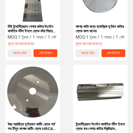
নিউ ইন্ডাস্ট্রিয়াল পেপার কাটার টংস্টেন
কাপড় কাটা জন্য ফ্যাব্রিক ঘূর্ণমান কাটার
কার্বাইড স্টীল ইনলে ব্লেড মটর গিয়ার
ব্লেড ভাল মানের
বিয়ারিং পাম্প
MOQ:
1 টুকরা / 1 পায়ার / 1 সেট
MOQ:
1 টুকরা / 1 পায়ার / 1 সেট
মূল্য:
আলোচনাযোগ্য
মূল্য:
আলোচনাযোগ্য
ভালো দাম
যোগাযোগ
ভালো দাম
যোগাযোগ
বাড়ি
পণ্য
ভিডিও
আমাদের সম্পর্কে
উচ্চ স্থায়িত্ব ঘূর্ণায়মান কাটিং ব্লেড গর্ত
ইন্ডাস্ট্রিয়াল টংস্টেন কার্বাইড স্টীল ইনলে
সহ টিস্যু কাগজ কাটিং ব্লেড HRC62-
ব্লেড ফর পেপার কাটার প্রিমিয়াম