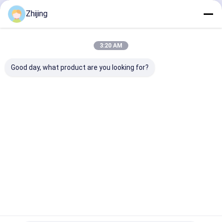
কাগজ মেশিনের ব্লেড
চালিয়ে
Zhijing
গোলাকার কাটার ব্লেড
3:20 AM
টংস্টেন কার্বাইড ব্লেড
আমাদের বিভাগসমূহ
Good day, what product are you looking for?
প্লাস্টিকের স্ক্র্যাডার ব্লেড
কাস্টম কাটিং ব্লেড
শিল্প ছুরি এবং ব্লেড
প্যাকিং মেশিনের জন্য
ট্রে সিলিং ব্লেড
প্যাকেজিং মেশিন
প্যাকিং মেশিন 
সাবেক ব্যাগ
গঠনের কলার
বাড়ি
আমাদের
আমাদের সাথে যোগাযোগ
Desktop
Site
সম্পর্কে
করুন
সাইট ম্যাপ
গোপনীয়তা নীতি