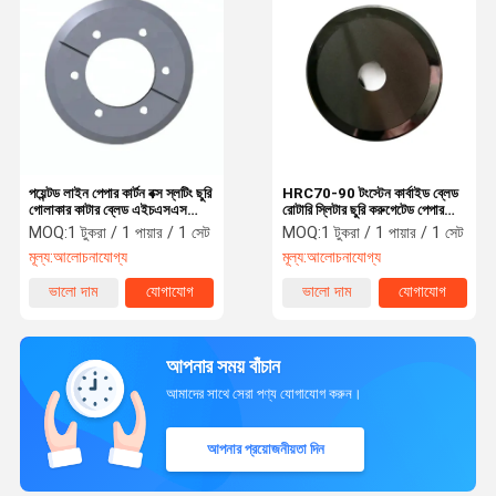
পয়েন্টড লাইন পেপার কার্টন বক্স স্লটিং ছুরি
HRC70-90 টংস্টেন কার্বাইড ব্লেড
গোলাকার কাটার ব্লেড এইচএসএস
রোটারি স্লিটার ছুরি করুগেটেড পেপার
5Cr15MoV
কাটার ব্লেড
MOQ:
1 টুকরা / 1 পায়ার / 1 সেট
MOQ:
1 টুকরা / 1 পায়ার / 1 সেট
মূল্য:
আলোচনাযোগ্য
মূল্য:
আলোচনাযোগ্য
ভালো দাম
যোগাযোগ
ভালো দাম
যোগাযোগ
আপনার সময় বাঁচান
আমাদের সাথে সেরা পণ্য যোগাযোগ করুন।
আপনার প্রয়োজনীয়তা দিন