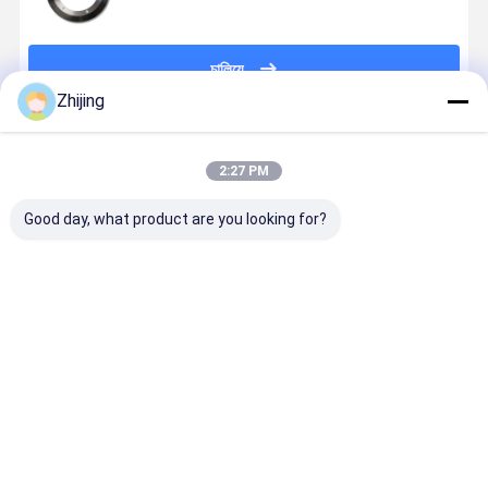
চালিয়ে
Zhijing
প্রস্তাবিত পণ্য
2:27 PM
Good day, what product are you looking for?
উচ্চ গুণমান সম্পন্ন
ইন্ডাস্ট্রিয়াল কাটিং
ব্লেড শিল্প বৃত্তাকার
শিল্প শক্তি বৃত্তা
কাস্টম গোলাকার ছুরি
সার্কুলার স্লিটিং ডিস্ক
কাটা বৃত্তাকার কাটা
কাটার ব্লেডগুলি
এবং স্টিলের শীট
ব্লেড ছুরি প্রতিস্থাপন
ব্লেড
শিল্পের সেটিংসে ভ
কাটার জন্য নিচের
শিল্পের জন্য নতুন শর্ত
প্রতিরোধের জন্য
ব্লেড
নির্মিত
ভালো দাম
ভালো দাম
ভালো দাম
ভালো দাম