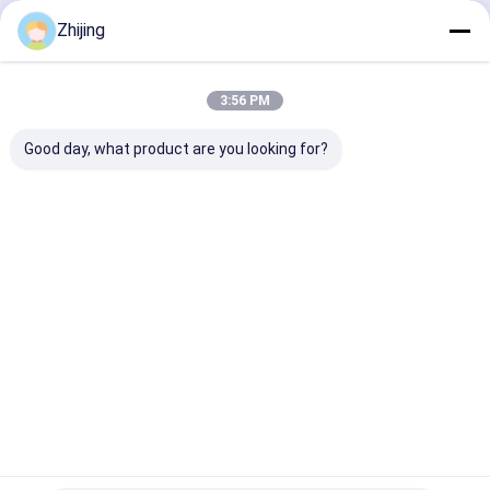
কাগজ মেশিনের ব্লেড
চালিয়ে
Zhijing
গোলাকার কাটার ব্লেড
3:56 PM
টংস্টেন কার্বাইড ব্লেড
আমাদের বিভাগসমূহ
Good day, what product are you looking for?
প্লাস্টিকের স্ক্র্যাডার ব্লেড
কাস্টম কাটিং ব্লেড
শিল্প ছুরি এবং ব্লেড
প্যাকিং মেশিনের জন্য
ট্রে সিলিং ব্লেড
প্যাকেজিং মেশিন
প্যাকিং মেশিন 
সাবেক ব্যাগ
গঠনের কলার
বাড়ি
আমাদের
আমাদের সাথে যোগাযোগ
Desktop
Site
সম্পর্কে
করুন
সাইট ম্যাপ
গোপনীয়তা নীতি