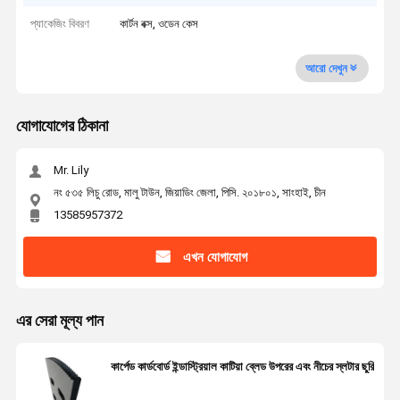
প্যাকেজিং বিবরণ
কার্টন বক্স, ওডেন কেস
আরো দেখুন
যোগাযোগের ঠিকানা
Mr. Lily
নং ৫৩৫ লিচু রোড, মালু টাউন, জিয়াডিং জেলা, পিসি. ২০১৮০১, সাংহাই, চীন
13585957372
এখন যোগাযোগ
এর সেরা মূল্য পান
কার্পেড কার্ডবোর্ড ইন্ডাস্ট্রিয়াল কাটিয়া ব্লেড উপরের এবং নীচের স্লটার ছুরি