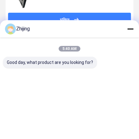
চালিয়ে
Zhijing
প্রস্তাবিত পণ্য
5:40 AM
Good day, what product are you looking for?
উচ্চ গুণমান সম্পন্ন
ইন্ডাস্ট্রিয়াল কাটিং
ব্লেড শিল্প বৃত্তাকার
শিল্প শক্তি বৃত্তা
কাস্টম গোলাকার ছুরি
সার্কুলার স্লিটিং ডিস্ক
কাটা বৃত্তাকার কাটা
কাটার ব্লেডগুলি
এবং স্টিলের শীট
ব্লেড ছুরি প্রতিস্থাপন
ব্লেড
শিল্পের সেটিংসে ভ
কাটার জন্য নিচের
শিল্পের জন্য নতুন শর্ত
প্রতিরোধের জন্য
ব্লেড
নির্মিত
ভালো দাম
ভালো দাম
ভালো দাম
ভালো দাম