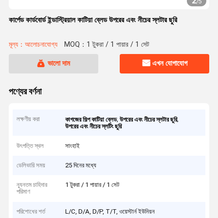
2
/
5
কার্পেড কার্ডবোর্ড ইন্ডাস্ট্রিয়াল কাটিয়া ব্লেড উপরের এবং নীচের স্লটার ছুরি
মূল্য：আলোচনাযোগ্য
MOQ：1 টুকরা / 1 পায়ার / 1 সেট
ভালো দাম
এখন যোগাযোগ
পণ্যের বর্ণনা
লক্ষণীয় করা
,
,
কাগজের শিল্প কাটিয়া ব্লেড
উপরের এবং নীচের স্লটার ছুরি
উপরের এবং নীচের স্লটিং ছুরি
উৎপত্তি স্থল
সাংহাই
ডেলিভারি সময়
25 দিনের মধ্যে
ন্যূনতম চাহিদার
1 টুকরা / 1 পায়ার / 1 সেট
পরিমাণ
পরিশোধের শর্ত
L/C, D/A, D/P, T/T, ওয়েস্টার্ন ইউনিয়ন