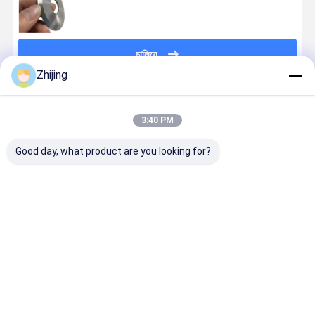
চালিয়ে
Zhijing
প্রস্তাবিত পণ্য
3:40 PM
Good day, what product are you looking for?
উচ্চ গুণমান সম্পন্ন
ইন্ডাস্ট্রিয়াল কাটিং
ব্লেড শিল্প বৃত্তাকার
শিল্প শক্তি বৃত্তা
কাস্টম গোলাকার ছুরি
সার্কুলার স্লিটিং ডিস্ক
কাটা বৃত্তাকার কাটা
কাটার ব্লেডগুলি
এবং স্টিলের শীট
ব্লেড ছুরি প্রতিস্থাপন
ব্লেড
শিল্পের সেটিংসে ভ
কাটার জন্য নিচের
শিল্পের জন্য নতুন শর্ত
প্রতিরোধের জন্য
ব্লেড
নির্মিত
ভালো দাম
ভালো দাম
ভালো দাম
ভালো দাম