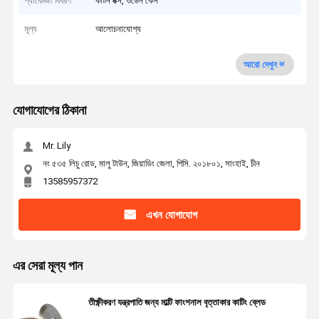
প্যাকেজিং বিবরণ
কার্টন বক্স, ওডেন কেস
মূল্য
আলোচনাযোগ্য
আরো দেখুন
যোগাযোগের ঠিকানা
Mr. Lily
নং ৫৩৫ লিচু রোড, মালু টাউন, জিয়াডিং জেলা, পিসি. ২০১৮০১, সাংহাই, চীন
13585957372
এখন যোগাযোগ
এর সেরা মূল্য পান
তীক্ষ্ণীকরণ যন্ত্রপাতি জন্য মাল্টি ফাংশনাল বৃত্তাকার কাটিং ব্লেড