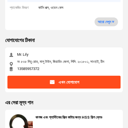
প্যাকেজিং বিবরণ
কার্টন বক্স, ওডেন কেস
আরো দেখুন
যোগাযোগের ঠিকানা
Mr. Lily
নং ৫৩৫ লিচু রোড, মালু টাউন, জিয়াডিং জেলা, পিসি. ২০১৮০১, সাংহাই, চীন
13585957372
এখন যোগাযোগ
এর সেরা মূল্য পান
কাগজ এবং প্লাস্টিকের ফিল্ম কাটার জন্য HSS শিল্প ব্লেড