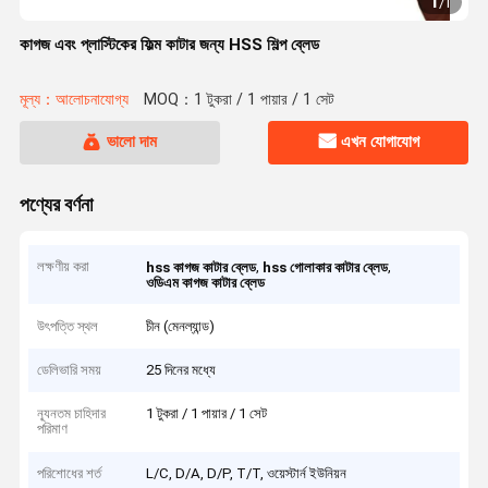
1
/
1
কাগজ এবং প্লাস্টিকের ফিল্ম কাটার জন্য HSS শিল্প ব্লেড
মূল্য：আলোচনাযোগ্য
MOQ：1 টুকরা / 1 পায়ার / 1 সেট
ভালো দাম
এখন যোগাযোগ
পণ্যের বর্ণনা
লক্ষণীয় করা
,
,
hss কাগজ কাটার ব্লেড
hss গোলাকার কাটার ব্লেড
ওডিএম কাগজ কাটার ব্লেড
উৎপত্তি স্থল
চীন (মেনল্যান্ড)
ডেলিভারি সময়
25 দিনের মধ্যে
ন্যূনতম চাহিদার
1 টুকরা / 1 পায়ার / 1 সেট
পরিমাণ
পরিশোধের শর্ত
L/C, D/A, D/P, T/T, ওয়েস্টার্ন ইউনিয়ন