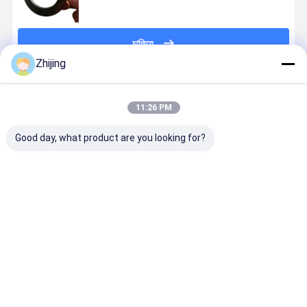
চালিয়ে
Zhijing
প্রস্তাবিত পণ্য
11:26 PM
Good day, what product are you looking for?
উচ্চ গুণমান সম্পন্ন
ইন্ডাস্ট্রিয়াল কাটিং
ব্লেড শিল্প বৃত্তাকার
শিল্প শক্তি বৃত্তা
কাস্টম গোলাকার ছুরি
সার্কুলার স্লিটিং ডিস্ক
কাটা বৃত্তাকার কাটা
কাটার ব্লেডগুলি
এবং স্টিলের শীট
ব্লেড ছুরি প্রতিস্থাপন
ব্লেড
শিল্পের সেটিংসে ভ
কাটার জন্য নিচের
শিল্পের জন্য নতুন শর্ত
প্রতিরোধের জন্য
ব্লেড
নির্মিত
ভালো দাম
ভালো দাম
ভালো দাম
ভালো দাম