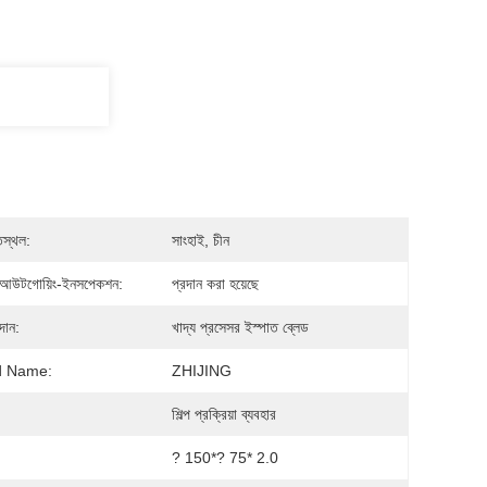
িস্থল:
সাংহাই, চীন
আউটগোয়িং-ইনসপেকশন:
প্রদান করা হয়েছে
দান:
খাদ্য প্রসেসর ইস্পাত ব্লেড
d Name:
ZHIJING
:
শিল্প প্রক্রিয়া ব্যবহার
? 150*? 75* 2.0