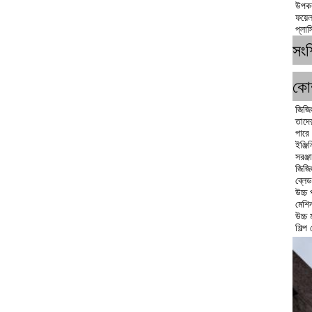
উপকর
ফয়ে
প্লা
সংশ্
কোম
জিজিং
তাদে
পারে 
ইঞ্জি
সরঞ্
জিজি
ব্লে
উচ্চ
মেশি
উচ্চ
শিল্প