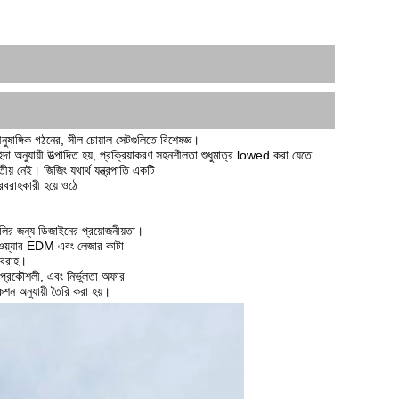
নুষাঙ্গিক গঠনের, সীল চোয়াল সেটগুলিতে বিশেষজ্ঞ।
া অনুযায়ী উত্পাদিত হয়, প্রক্রিয়াকরণ সহনশীলতা শুধুমাত্র lowed করা যেতে 
ীয় নেই। জিজিং যথার্থ যন্ত্রপাতি একটি
সরবরাহকারী হয়ে ওঠে
গুলির জন্য ডিজাইনের প্রয়োজনীয়তা।
 ওয়্যার EDM এবং লেজার কাটা
রবরাহ।
 প্রকৌশলী, এবং নির্ভুলতা অফার
কেশন অনুযায়ী তৈরি করা হয়।