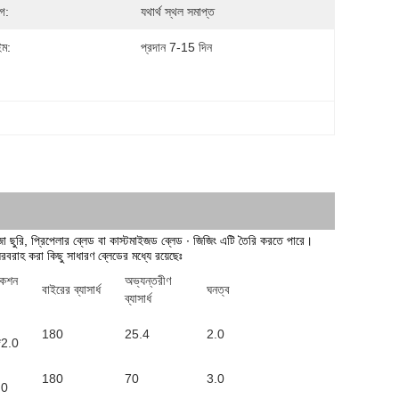
গ:
যথার্থ স্থল সমাপ্ত
ইম:
প্রদান 7-15 দিন
োজা ছুরি, প্রিপেলার ব্লেড বা কাস্টমাইজড ব্লেড ∙ জিজিং এটি তৈরি করতে পারে।
 সরবরাহ করা কিছু সাধারণ ব্লেডের মধ্যে রয়েছেঃ
কেশন
অভ্যন্তরীণ
বাইরের ব্যাসার্ধ
ঘনত্ব
ব্যাসার্ধ
180
25.4
2.0
2.0
180
70
3.0
.0