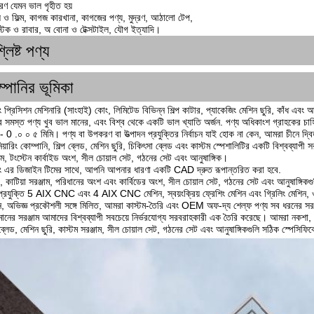
ণ যেমন ভাল গৃহীত হয়
ল ও ফিল্ম, কাগজ কারখানা, কাগজের পণ্য, মুদ্রণ, আঠালো টেপ,
স্টিক ও রাবার, অ বোনা ও টেক্সটাইল, যৌগ ইত্যাদি।
লিষ্ট পণ্য
্পানির ভূমিকা
 প্রিসিশন মেশিনারি (সাংহাই) কোং, লিমিটেড বিভিন্ন শিল্প কাটার, প্যাকেজিং মেশিন ছুরি, কাঁধ এবং আ
র সমস্ত পণ্য খুব ভাল মানের, এবং বিশ্ব থেকে একটি ভাল খ্যাতি অর্জন. পণ্য অধিকাংশ গ্রাহকের চাহিদ
- 0 .০ ০ ৫ মিমি। পণ্য বা উপকরণ বা উত্পাদন প্রযুক্তির নির্বাচন যাই হোক না কেন, আমরা চীনে দ্বিত
নিয়ারিং কোম্পানি, শিল্প ব্লেড, মেশিন ছুরি, চিকিৎসা ব্লেড এবং কাস্টম স্পেশালিটির একটি বিশ্বব্যাপী 
জাম, টংস্টেন কার্বাইড অংশ, সীল চোয়াল সেট, গঠনের সেট এবং আনুষাঙ্গিক।
ং এর ডিজাইন টিমের সাথে, আপনি আপনার ধারণা একটি CAD দ্রুত রূপান্তরিত করা হবে.
ড, কাটিয়া সরঞ্জাম, পরিধানের অংশ এবং কার্বিডের অংশ, সীল চোয়াল সেট, গঠনের সেট এবং আনুষাঙ্গিক
 প্রযুক্তি 5 AIX CNC এবং 4 AIX CNC মেশিন, স্বয়ংক্রিয় ফ্রেশিং মেশিন এবং গ্রিলিং মেশিন,
ন, অভিজ্ঞ প্রকৌশলী সঙ্গে মিলিত, আমরা কাস্টম-তৈরি এবং OEM অফ-দ্য শেল্ফ পণ্য সব ধরনের স
 মানের সরঞ্জাম আমাদের বিশ্বব্যাপী সবচেয়ে নির্ভরযোগ্য সরবরাহকারী এক তৈরি করেছে। আমরা নকশা,
 ব্লেড, মেশিন ছুরি, কাস্টম সরঞ্জাম, সীল চোয়াল সেট, গঠনের সেট এবং আনুষাঙ্গিকগুলি সঠিক স্পেসিফি