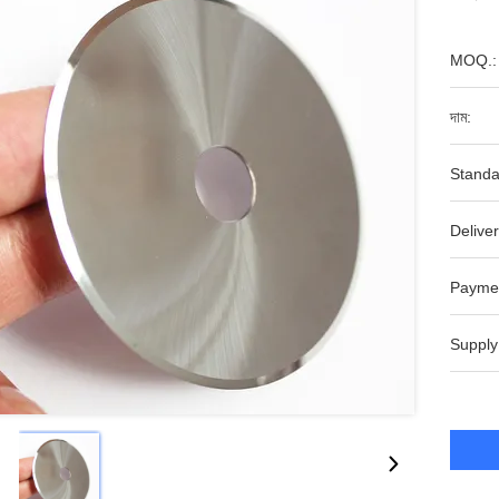
MOQ.:
দাম:
Standa
Deliver
Payme
Supply