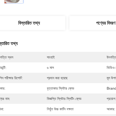
বিস্তারিত তথ্য
পণ্যের বিবরণ
স্তারিত তথ্য
পত্তি স্থল
সাংহাই
উৎপত্ত
ারান্টি:
৬ মাস
ভিডিও-
শিন পরীক্ষার রিপোর্ট:
প্রদান করা হয়েছে
মূল উপা
রকার:
বৃত্তাকার স্লিটার ব্লেড
Bran
্যের নাম:
বিজ্ঞপ্তি স্লিটার স্লিটিং ব্লেড
প্রয়োগ
িধা:
নিখুঁত উচ্চ কাটিং দক্ষতা
আকার: