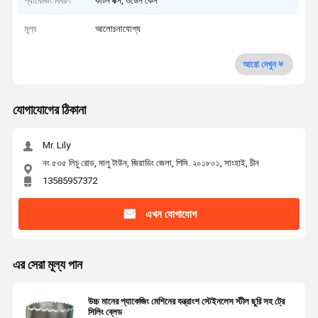
প্যাকেজিং বিবরণ
কার্টন বক্স, ওডেন কেস
মূল্য
আলোচনাযোগ্য
আরো দেখুন
যোগাযোগের ঠিকানা
Mr. Lily
নং ৫৩৫ লিচু রোড, মালু টাউন, জিয়াডিং জেলা, পিসি. ২০১৮০১, সাংহাই, চীন
13585957372
এখন যোগাযোগ
এর সেরা মূল্য পান
উচ্চ মানের প্যাকেজিং মেশিনের যন্ত্রাংশ স্টেইনলেস স্টীল ছুরি সহ ট্রে
সিলিং ব্লেড