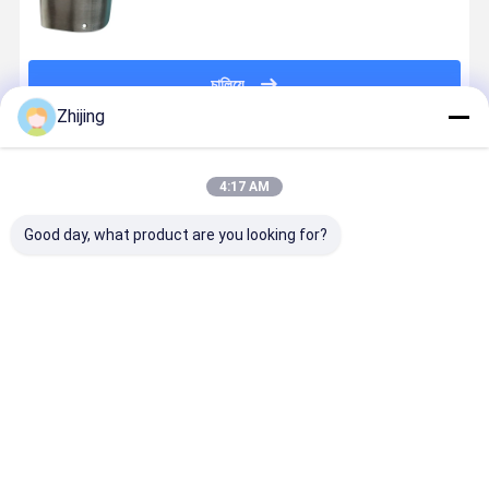
চালিয়ে
Zhijing
প্রস্তাবিত পণ্য
4:17 AM
Good day, what product are you looking for?
তীক্ষ্ণ এবং টেকসই ট্রে
ট্রে সিলিং মেশিন কাটা
স্টেইনলেস স্টীল
SUS 440A
ই এম পারফোরার ফুড
এবং সিল কাপ পণ্য
সিলিং মেশিন ব্লেড
খাদ্যের জন্য ট্রে
ব্যাগ সিলিং ব্লেড শিল্প
জন্য উচ্চ নির্ভুলতা
Punch জন্য কাপ
সিলিং ব্লেড ট্রে
কাটিং ছুরি খাদ্য
ট্রে সিলিং ব্লেড
ফিল্ম OEM ODM
সিলার মেশিন উচ্
প্যাকেজিং শিল্পের জন্য
গৃহীত
কঠোরতা
ভালো দাম
ভালো দাম
ভালো দাম
ভালো দাম