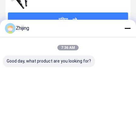
চালিয়ে
Zhijing
প্রস্তাবিত পণ্য
7:36 AM
Good day, what product are you looking for?
স্টেইনলেস স্টিল
তরল ব্যাগ প্যাকেজিং
অনুভূমিক প্যাকেজিং
দুধ কফি পাউডার
উল্লম্ব প্যাকেজিং
জন্য স্টেইনলেস স্টীল
মেশিনের জন্য
স্যাকেট পানীয়
ব্যাগ ফরমার
Sachet প্রাক্তন
স্টেইনলেস স্টিল ৩০৪
প্যাকেজিং মেশিন
50mm-
মেশিন
টিউব তৈরির কলার
জন্য প্রাক্তন 
4000mm প্রস্থ
ভালো দাম
ভালো দাম
ভালো দাম
ভালো দাম