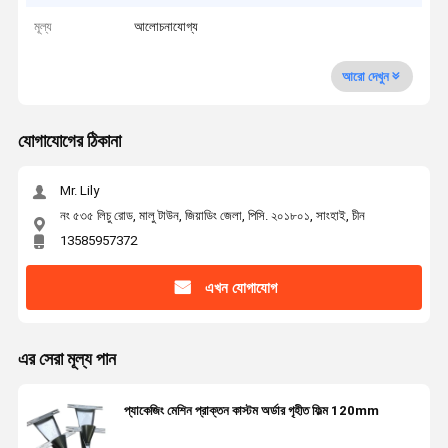
মূল্য
আলোচনাযোগ্য
আরো দেখুন
যোগাযোগের ঠিকানা
Mr. Lily
নং ৫৩৫ লিচু রোড, মালু টাউন, জিয়াডিং জেলা, পিসি. ২০১৮০১, সাংহাই, চীন
13585957372
এখন যোগাযোগ
এর সেরা মূল্য পান
প্যাকেজিং মেশিন প্রাক্তন কাস্টম অর্ডার গৃহীত ফিল্ম 120mm