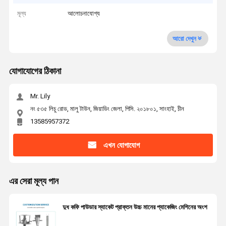
মূল্য
আলোচনাযোগ্য
আরো দেখুন
যোগাযোগের ঠিকানা
Mr. Lily
নং ৫৩৫ লিচু রোড, মালু টাউন, জিয়াডিং জেলা, পিসি. ২০১৮০১, সাংহাই, চীন
13585957372
এখন যোগাযোগ
এর সেরা মূল্য পান
দুধ কফি পাউডার স্যাকেট প্রাক্তন উচ্চ মানের প্যাকেজিং মেশিনের অংশ