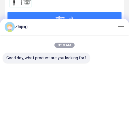
চালিয়ে
Zhijing
প্রস্তাবিত পণ্য
3:19 AM
Good day, what product are you looking for?
স্টেইনলেস স্টিল
তরল ব্যাগ প্যাকেজিং
অনুভূমিক প্যাকেজিং
দুধ কফি পাউডার
উল্লম্ব প্যাকেজিং
জন্য স্টেইনলেস স্টীল
মেশিনের জন্য
স্যাকেট পানীয়
ব্যাগ ফরমার
Sachet প্রাক্তন
স্টেইনলেস স্টিল ৩০৪
প্যাকেজিং মেশিন
50mm-
মেশিন
টিউব তৈরির কলার
জন্য প্রাক্তন 
4000mm প্রস্থ
ভালো দাম
ভালো দাম
ভালো দাম
ভালো দাম