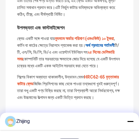
এবং তাদের শেষ পণ্য উন্নত করতে চায়, এই ব্লেড একটি আকর্ষণীয়, মূল্য-
জিতেছি। আমাদের পণ্যগুলি এখন কেবলমাত্র বাড়িতে একটি বড় বাজার দখল করে না, তবে
চালিত সমাধান প্রদান করে।এটি নির্ভুল কাটার ভবিষ্যৎকে অভিব্যক্ত করে:
ইউরোপ, আমেরিকা এবং দক্ষিণ-পূর্ব এশিয়ায় সফলভাবে রফতানি করা হয়েছে, ইত্যাদি।
কঠিন, তীক্ষ্ণ, এবং দীর্ঘস্থায়ী নির্মিত।
আমরা সারা বিশ্বের আরও বন্ধুদের সাথে সহযোগিতা করার অপেক্ষায় রয়েছি। আপনি আরো
কারখানা ভ্রমণ
মান নিয়ন্ত্রণ
আমাদের সাথে
খবর
বিস্তারিত জানার জন্য আমাদের সাথে যোগাযোগ করতে আন্তরিকভাবে স্বাগত জানাই!
যোগাযোগ করুন
উপলভ্যতা এবং কাস্টমাইজেশন
ব্লেড একটি সঙ্গে পাওয়া যায়
ন্যূনতম অর্ডার পরিমাণ (এমওকিউ) ১০ টুকরা
,
কার্টন বা কাঠের ক্ষেত্রে নিরাপদে প্যাকেজ করা হয়।
অর্থ প্রদানের শর্তাবলী
টি/
টি, এল/সি, ডি/পি, ডি/এ এবং ওয়েস্টার্ন ইউনিয়ন সহ
২৫ দিনের ডেলিভারি
সময়
কোম্পানিটি তার সরবরাহের ক্ষমতাকে জোর দিয়ে বলেছে যে একটি উৎপাদন
সব ক্ষেত্রেই
চক্রের মধ্যে একটি একক আইটেম সরবরাহ করা যেতে পারে।
শিল্পের বিকাশ অব্যাহত থাকাকালীন, উদ্ভাবন যেমন
HRC62-65 বৃত্তাকার
প্যাকিং মেশিনের জন্য সাবেক ব্যাগ
কাটার ব্লেড
জিজিং প্রিসিশনের কাছ থেকে পাওয়া তথ্যগুলো খুবই গুরুত্বপূর্ণ।
তারা শুধু একটি পণ্য বিক্রি করছে না; তারা বিশ্বব্যাপী আরো নির্ভরযোগ্য, দক্ষ
ট্রে সিলিং ব্লেড
এবং উচ্চমানের উত্পাদন জন্য একটি ভিত্তি প্রদান করছে।
প্যাকেজিং মেশিন গঠনের কলার
প্যাকিং মেশিন ফলক
Zhijing
প্রস্তাবিত পণ্য
প্যাকেজিং মেশিন সিলিং চোয়াল