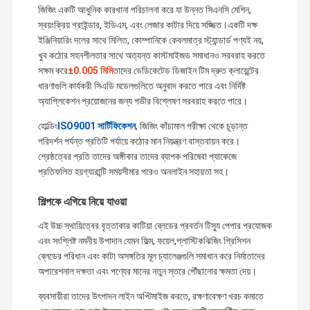
জিজিং একটি আধুনিক কারখানা পরিচালনা করে যা উন্নত সিএনসি মেশিন,
স্বয়ংক্রিয় গ্রাইন্ডার, ইডিএম, এবং লেজার কাটার দিয়ে সজ্জিত।একটি দক্ষ
ইঞ্জিনিয়ারিং দলের সাথে মিলিত, কোম্পানিকে কেবলমাত্র স্ট্যান্ডার্ড পণ্যই নয়,
খুব কঠোর সহনশীলতার সাথে অত্যন্ত কাস্টমাইজড সমাধানও সরবরাহ করতে
সক্ষম করে
±0.005 মিমি
তাদের ডেডিকেটেড ডিজাইন টিম দ্রুত ক্লায়েন্টের
ধারণাগুলি কার্যকরী সিএডি মডেলগুলিতে অনুবাদ করতে পারে এবং নির্দিষ্ট
অ্যাপ্লিকেশন প্রয়োজনের জন্য গভীর বিশ্লেষণ সরবরাহ করতে পারে।
হোল্ডিং
ISO9001 সার্টিফিকেশন
, জিজিং কাঁচামাল পরীক্ষা থেকে চূড়ান্ত
পরিদর্শন পর্যন্ত প্রতিটি পর্যায়ে কঠোর মান নিয়ন্ত্রণ বাস্তবায়ন করে।
শ্রেষ্ঠত্বের প্রতি তাদের অঙ্গীকার তাদের ব্যাপক পরিষেবা প্যাকেজে
প্রতিফলিত হয়গ্যারান্টি সময়সীমার পরেও অনলাইন সহায়তা সহ।
শিল্পকে এগিয়ে নিয়ে যাওয়া
এই উচ্চ স্থায়িত্বের বৃত্তাকার কাটিয়া ব্লেডের প্রবর্তন টিস্যু পেপার প্রযোজক
Zhijing যথার্থ যন্ত্রপাতি (সাংহাই) কোং, লিমিটেড একটি উদ্ভাবনী উদ্যোগ পণ্য উন্নয়ন,
এবং সংশ্লিষ্ট নমনীয় উপাদান যেমন ফিল্ম, ফয়েল,প্লাস্টিকঝিজিং প্রিসিশন
উত্পাদন, পরীক্ষা, বিক্রয় সঙ্গে একত্রিত হয়। আমরা প্রক্রিয়াজাতকরণ, সমাবেশ জন্য কর্মশালা
ব্লেডের পরিধান এবং কাটা অসঙ্গতির মূল চ্যালেঞ্জগুলি সমাধান করে নির্মাতাদের
আছে,পরিদর্শনআমাদের কাছে সমাপ্তি সরঞ্জাম রয়েছে যা সিএনসি ফ্রিজিং মেশিন, সিএনসি টার্ন,
বাড়ি
পণ্য
ভিডিও
আমাদের সম্পর্কে
সাধারণ টার্ন, মিলার, গ্রিলার, ড্রিলিং মেশিন, ওয়্যার-ইলেক্ট্রোড কাটার মেশিন, ইডিএম।
অপারেশনাল দক্ষতা এবং পণ্যের মানের নতুন স্তরে পৌঁছানোর ক্ষমতা দেয়।
আমরা শুধুমাত্র গ্রাহকদের উচ্চ মানের পণ্য প্রদান করতে সক্ষম না, কিন্তু গ্রাহকের অনুরোধ
ব্যবসায়ীরা তাদের উৎপাদন লাইন অপ্টিমাইজ করতে, রক্ষণাবেক্ষণ খরচ কমাতে
অনুযায়ী উচ্চ মানের অ-মানক পণ্য বিভিন্ন প্রদান। চমৎকার মানের উপর ভিত্তি করে,যুক্তিসঙ্গত
মূল্য এবং নিখুঁত বিক্রয়োত্তর সেবা, আমরা গ্রাহকদের কাছ থেকে পূর্ণ আস্থা এবং উচ্চ প্রশংসা