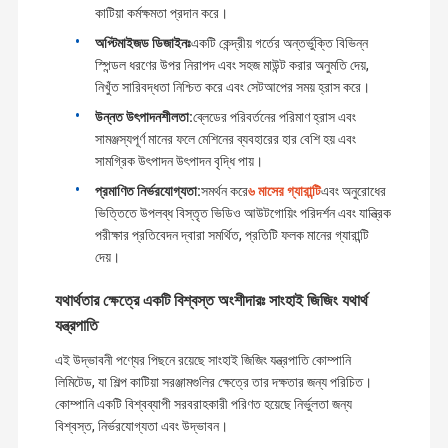
কাটিয়া কর্মক্ষমতা প্রদান করে।
অপ্টিমাইজড ডিজাইনঃ
একটি কেন্দ্রীয় গর্তের অন্তর্ভুক্তি বিভিন্ন
স্পিন্ডল ধরণের উপর নিরাপদ এবং সহজ মাউন্ট করার অনুমতি দেয়,
নিখুঁত সারিবদ্ধতা নিশ্চিত করে এবং সেটআপের সময় হ্রাস করে।
উন্নত উৎপাদনশীলতা:
ব্লেডের পরিবর্তনের পরিমাণ হ্রাস এবং
সামঞ্জস্যপূর্ণ মানের ফলে মেশিনের ব্যবহারের হার বেশি হয় এবং
সামগ্রিক উৎপাদন উৎপাদন বৃদ্ধি পায়।
প্রমাণিত নির্ভরযোগ্যতা:
সমর্থন করে
৬ মাসের গ্যারান্টি
এবং অনুরোধের
ভিত্তিতে উপলব্ধ বিস্তৃত ভিডিও আউটগোয়িং পরিদর্শন এবং যান্ত্রিক
পরীক্ষার প্রতিবেদন দ্বারা সমর্থিত, প্রতিটি ফলক মানের গ্যারান্টি
দেয়।
যথার্থতার ক্ষেত্রে একটি বিশ্বস্ত অংশীদারঃ সাংহাই জিজিং যথার্থ
যন্ত্রপাতি
এই উদ্ভাবনী পণ্যের পিছনে রয়েছে সাংহাই জিজিং যন্ত্রপাতি কোম্পানি
লিমিটেড, যা শিল্প কাটিয়া সরঞ্জামগুলির ক্ষেত্রে তার দক্ষতার জন্য পরিচিত।
কোম্পানি একটি বিশ্বব্যাপী সরবরাহকারী পরিণত হয়েছে নির্ভুলতা জন্য
বিশ্বস্ত, নির্ভরযোগ্যতা এবং উদ্ভাবন।