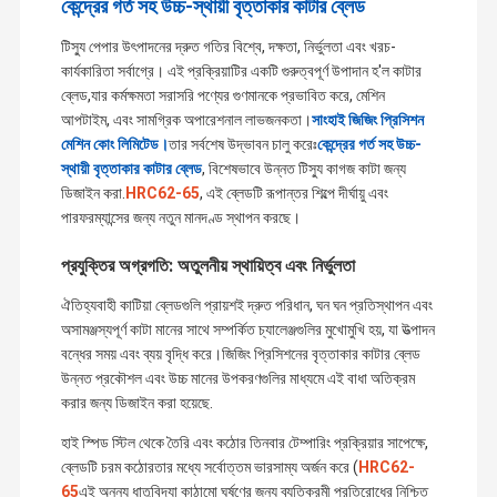
কেন্দ্রের গর্ত সহ উচ্চ-স্থায়ী বৃত্তাকার কাটার ব্লেড
টিস্যু পেপার উৎপাদনের দ্রুত গতির বিশ্বে, দক্ষতা, নির্ভুলতা এবং খরচ-
কার্যকারিতা সর্বাগ্রে। এই প্রক্রিয়াটির একটি গুরুত্বপূর্ণ উপাদান হ'ল কাটার
ব্লেড,যার কর্মক্ষমতা সরাসরি পণ্যের গুণমানকে প্রভাবিত করে, মেশিন
আপটাইম, এবং সামগ্রিক অপারেশনাল লাভজনকতা।
সাংহাই জিজিং প্রিসিশন
মেশিন কোং লিমিটেড।
তার সর্বশেষ উদ্ভাবন চালু করেঃ
কেন্দ্রের গর্ত সহ উচ্চ-
স্থায়ী বৃত্তাকার কাটার ব্লেড
, বিশেষভাবে উন্নত টিস্যু কাগজ কাটা জন্য
ডিজাইন করা.
HRC62-65
, এই ব্লেডটি রূপান্তর শিল্পে দীর্ঘায়ু এবং
পারফরম্যান্সের জন্য নতুন মানদণ্ড স্থাপন করছে।
প্রযুক্তির অগ্রগতি: অতুলনীয় স্থায়িত্ব এবং নির্ভুলতা
ঐতিহ্যবাহী কাটিয়া ব্লেডগুলি প্রায়শই দ্রুত পরিধান, ঘন ঘন প্রতিস্থাপন এবং
অসামঞ্জস্যপূর্ণ কাটা মানের সাথে সম্পর্কিত চ্যালেঞ্জগুলির মুখোমুখি হয়, যা উত্পাদন
বন্ধের সময় এবং ব্যয় বৃদ্ধি করে।জিজিং প্রিসিশনের বৃত্তাকার কাটার ব্লেড
উন্নত প্রকৌশল এবং উচ্চ মানের উপকরণগুলির মাধ্যমে এই বাধা অতিক্রম
করার জন্য ডিজাইন করা হয়েছে.
হাই স্পিড স্টিল থেকে তৈরি এবং কঠোর তিনবার টেম্পারিং প্রক্রিয়ার সাপেক্ষে,
ব্লেডটি চরম কঠোরতার মধ্যে সর্বোত্তম ভারসাম্য অর্জন করে (
HRC62-
65
এই অনন্য ধাতুবিদ্যা কাঠামো ঘর্ষণের জন্য ব্যতিক্রমী প্রতিরোধের নিশ্চিত