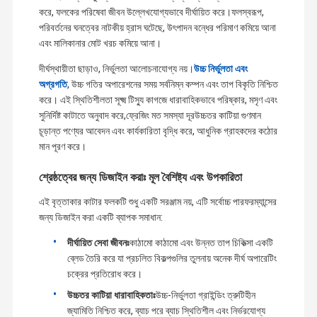
করে, ফলকের পরিষেবা জীবন উল্লেখযোগ্যভাবে দীর্ঘায়িত করে।ফলস্বরূপ,
পরিবর্তনের ঘনত্বের নাটকীয় হ্রাস ঘটেছে, উৎপাদন বন্ধের পরিমাণ কমিয়ে আনা
এবং মালিকানার মোট খরচ কমিয়ে আনা।
দীর্ঘস্থায়ীতা ছাড়াও, নির্ভুলতা আলোচনাযোগ্য নয়।
উচ্চ নির্ভুলতা এবং
অগ্রগতি
, উচ্চ গতির অপারেশনের সময় সর্বনিম্ন কম্পন এবং তাপ বিকৃতি নিশ্চিত
করে। এই স্থিতিশীলতা সূক্ষ্ম টিস্যু কাগজে ধারাবাহিকভাবে পরিষ্কার, মসৃণ এবং
সুনির্দিষ্ট কাটাতে অনুবাদ করে,ফ্রেজিং মত সমস্যা দূরউচ্চতর কাটিয়া গুণমান
চূড়ান্ত পণ্যের আবেদন এবং কার্যকারিতা বৃদ্ধি করে, আধুনিক গ্রাহকদের কঠোর
মান পূরণ করে।
শ্রেষ্ঠত্বের জন্য ডিজাইন করাঃ মূল বৈশিষ্ট্য এবং উপকারিতা
এই বৃত্তাকার কাটার ফলকটি শুধু একটি সরঞ্জাম নয়, এটি সর্বোচ্চ পারফরম্যান্সের
জন্য ডিজাইন করা একটি ব্যাপক সমাধান:
দীর্ঘায়িত সেবা জীবনঃ
কাঠামো কাঠামো এবং উন্নত তাপ চিকিত্সা একটি
ব্লেড তৈরি করে যা প্রচলিত বিকল্পগুলির তুলনায় অনেক দীর্ঘ অপারেটিং
চক্রের প্রতিরোধ করে।
উচ্চতর কাটিয়া ধারাবাহিকতাঃ
উচ্চ-নির্ভুলতা গ্রাইন্ডিং ত্রুটিহীন
জ্যামিতি নিশ্চিত করে, ব্যাচ পরে ব্যাচ স্থিতিশীল এবং নির্ভরযোগ্য